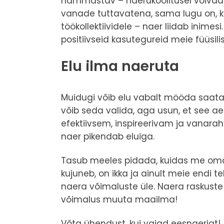
hämmastav – naerukoolitusel võivad 
vanade tuttavatena, sama lugu on, 
töökollektiividele – naer liidab inimesi
positiivseid kasutegureid meie füüsili
Elu ilma naeruta
Muidugi võib elu vabalt mööda saata 
võib seda valida, aga usun, et see a
efektiivsem, inspireerivam ja vanarah
naer pikendab eluiga.
Tasub meeles pidada, kuidas me oma
kujuneb, on ikka ja ainult meie endi t
naera võimaluste üle. Naera raskuste
võimalus muuta maailma!
Võta ühendust, kui vajad eesnaerjat!