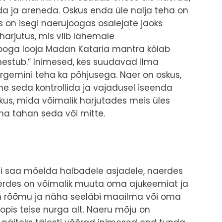
uda ja areneda. Oskus enda üle nalja teha on
ks on isegi naerujoogas osalejate jaoks
harjutus, mis viib lähemale
ooga looja Madan Kataria mantra kõlab
 õnnestub.” Inimesed, kes suudavad ilma
gemini teha ka põhjusega. Naer on oskus,
seda kontrollida ja vajadusel iseenda
us, mida võimalik harjutades meis üles
 ma tahan seda või mitte.
ei saa mõelda halbadele asjadele, naerdes
 Naerdes on võimalik muuta oma ajukeemiat ja
 rõõmu ja näha seeläbi maailma või oma
opis teise nurga alt. Naeru mõju on