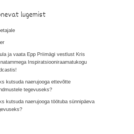
õnevat lugemist
etajale
er
ula ja vaata Epp Priimägi vestlust Kris
inatammega Inspiratsiooniraamatukogu
dcastis!
ks kutsuda naerujooga ettevõtte
ndmustele tegevuseks?
ks kutsuda naerujooga töötuba sünnipäeva
gevuseks?