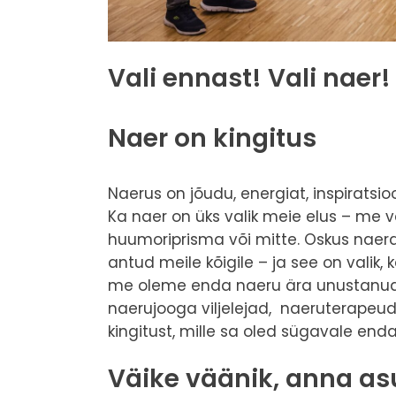
Vali ennast! Vali naer!
Naer on kingitus
Naerus on jõudu, energiat, inspiratsioo
Ka naer on üks valik meie elus – me v
huumoriprisma või mitte. Oskus naerda
antud meile kõigile – ja see on valik
me oleme enda naeru ära unustanud, 
naerujooga viljelejad, naeruterapeudi
kingitust, mille sa oled sügavale end
Väike väänik, anna asu