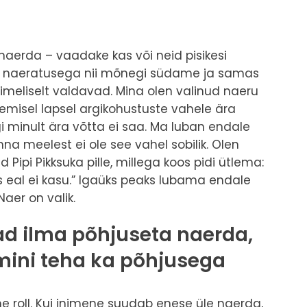
naerda – vaadake kas või neid pisikesi
ma naeratusega nii mõnegi südame ja samas
imeliselt valdavad. Mina olen valinud naeru
semisel lapsel argikohustuste vahele ära
i minult ära võtta ei saa. Ma luban endale
nna meelest ei ole see vahel sobilik. Olen
 Pipi Pikksuka pille, millega koos pidi ütlema:
s eal ei kasu.” Igaüks peaks lubama endale
aer on valik.
d ilma põhjuseta naerda,
ini teha ka põhjusega
ne roll. Kui inimene suudab enese üle naerda,