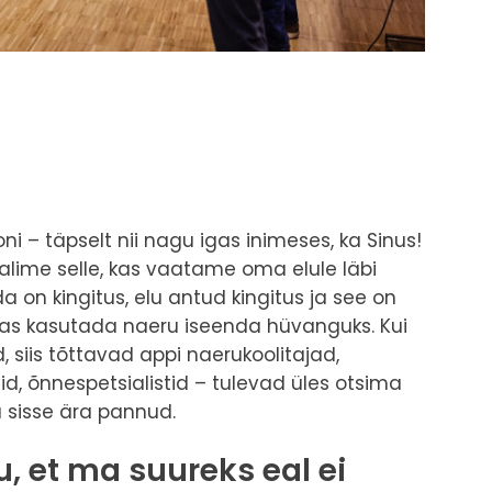
ni – täpselt nii nagu igas inimeses, ka Sinus!
alime selle, kas vaatame oma elule läbi
 on kingitus, elu antud kingitus ja see on
, kas kasutada naeru iseenda hüvanguks. Kui
siis tõttavad appi naerukoolitajad,
d, õnnespetsialistid – tulevad üles otsima
a sisse ära pannud.
, et ma suureks eal ei