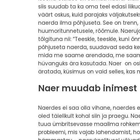
siis suudab ta ka oma teel edasi liik
väärt oskus, kuid parajaks väljakutse
naerda ilma põhjuseta. See on trenn, 
huumoritunnetusele, rõõmule. Naeruj
tõlgituna nii: “Teeskle, teeskle, kuni
põhjuseta naerda, suudavad seda ker
mida me saame arendada, me saame 
hüvanguks ära kasutada. Naer on osk
äratada, küsimus on vaid selles, kas
Naer muudab inimest
Naerdes ei saa olla vihane, naerdes 
oled täielikult kohal siin ja praegu.
tuua ümbritsevasse maailma rohkem
probleemi, mis vajab lahendamist, ho