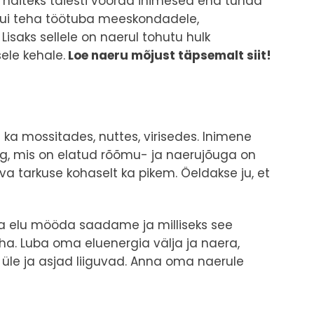
näiteks täiesti võõrad inimesed end tunda
kui teha töötuba meeskondadele,
. Lisaks sellele on naerul tohutu hulk
sele kehale.
Loe naeru mõjust täpsemalt
siit
!
ka mossitades, nuttes, virisedes. Inimene
eg, mis on elatud rõõmu- ja naerujõuga on
va tarkuse kohaselt ka pikem. Öeldakse ju, et
 elu mööda saadame ja milliseks see
eha. Luba oma eluenergia välja ja naera,
 üle ja asjad liiguvad. Anna oma naerule