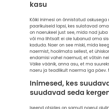
kasu
Kõiki inimesi on õnnistatud oskusega 
paarikuiseid lapsi, kes sulatavad o
on naerukeel just see, mida nad juba 
või ma lihtsalt ei ole lubanud oma si
kaduda. Naer on see miski, mida keeg
naermist, hoolimata sellest, et ühisko
endamisi vahel naernud, et võtsin neid
Väike väänik, anna asu, et ma suurek
naeru ja teadlikult naerma iga päev. N
Inimesed, kes suudava
suudavad seda kergem
Iseend otsides on samuti naerul oluli