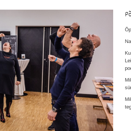
P
Õp
Na
Ku
Le
po
Mi
sü
Mi
te