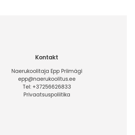
Kontakt
Naerukoolitaja Epp Priimägi
epp@naerukoolitus.ee
Tel: +37256626833
Privaatsuspoliitika