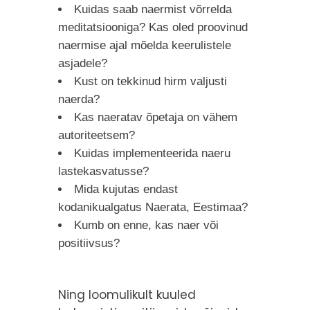
Kuidas saab naermist võrrelda
meditatsiooniga? Kas oled proovinud
naermise ajal mõelda keerulistele
asjadele?
Kust on tekkinud hirm valjusti
naerda?
Kas naeratav õpetaja on vähem
autoriteetsem?
Kuidas implementeerida naeru
lastekasvatusse?
Mida kujutas endast
kodanikualgatus Naerata, Eestimaa?
Kumb on enne, kas naer või
positiivsus?
Ning loomulikult kuuled