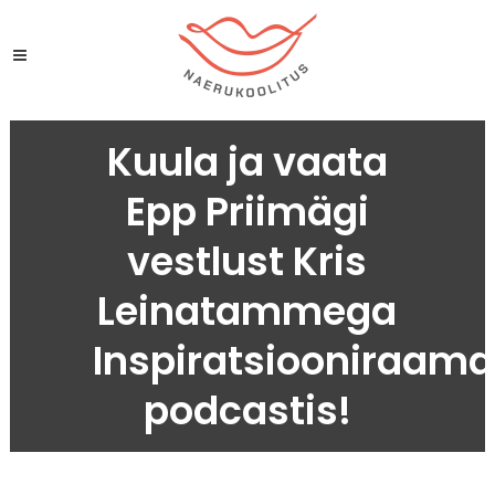
Kuula ja vaata
Epp Priimägi
vestlust Kris
Leinatammega
Inspiratsiooniraam
podcastis!