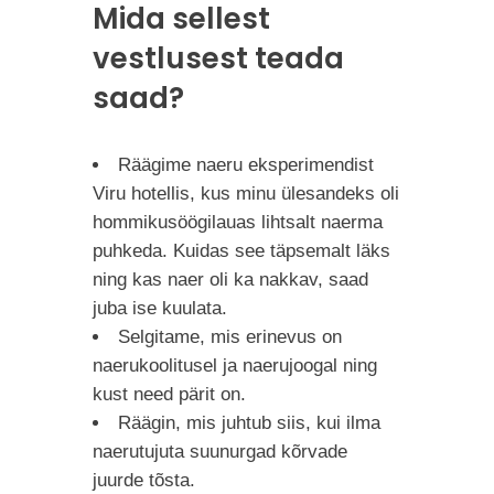
Mida sellest
vestlusest teada
saad?
Räägime naeru eksperimendist
Viru hotellis, kus minu ülesandeks oli
hommikusöögilauas lihtsalt naerma
puhkeda. Kuidas see täpsemalt läks
ning kas naer oli ka nakkav, saad
juba ise kuulata.
Selgitame, mis erinevus on
naerukoolitusel ja naerujoogal ning
kust need pärit on.
Räägin, mis juhtub siis, kui ilma
naerutujuta suunurgad kõrvade
juurde tõsta.