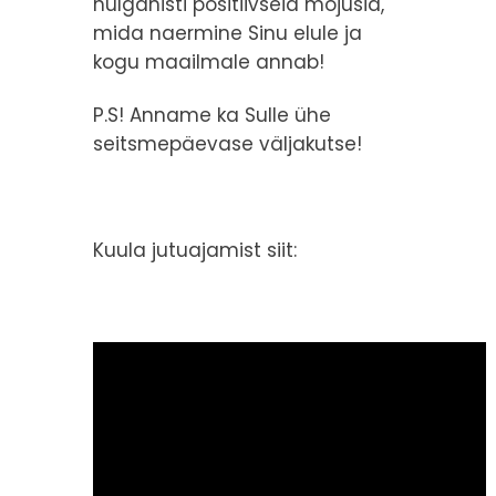
hulganisti positiivseid mõjusid,
mida naermine Sinu elule ja
kogu maailmale annab!
P.S! Anname ka Sulle ühe
seitsmepäevase väljakutse!
Kuula jutuajamist siit: