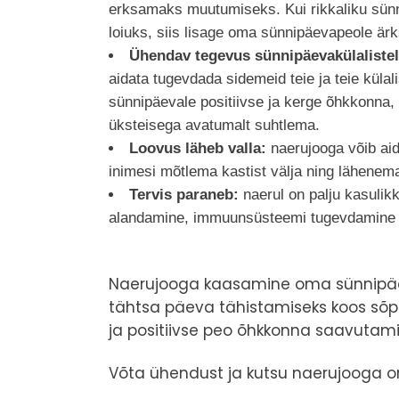
erksamaks muutumiseks. Kui rikkaliku sünn
loiuks, siis lisage oma sünnipäevapeole ärk
Ühendav tegevus sünnipäevakülalistel
aidata tugevdada sidemeid teie ja teie külal
sünnipäevale positiivse ja kerge õhkkonna,
üksteisega avatumalt suhtlema.
Loovus läheb valla:
naerujooga võib aid
inimesi mõtlema kastist välja ning lähenema
Tervis paraneb:
naerul on palju kasulik
alandamine, immuunsüsteemi tugevdamine 
Naerujooga kaasamine oma sünnipäevap
tähtsa päeva tähistamiseks koos sõp
ja positiivse peo õhkkonna saavutami
Võta ühendust ja kutsu naerujooga 