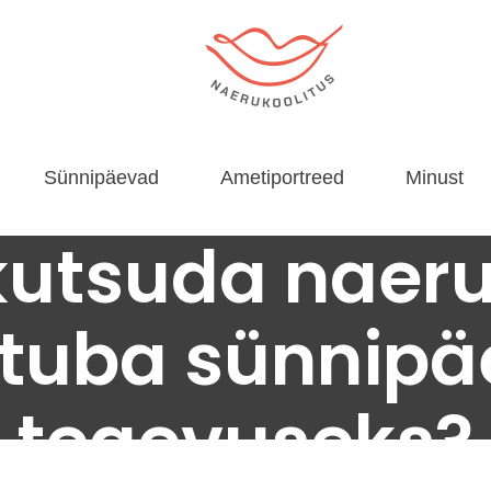
Sünnipäevad
Ametiportreed
Minust
kutsuda naer
ötuba sünnipä
tegevuseks?