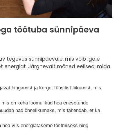
oga töötuba sünnipäeva
v tegevus sünnipäevale, mis võib igale
vset energiat. Järgnevalt mõned eelised, mida
at hingamist ja kerget füüsilist liikumist, mis
, mis on keha loomulikud hea enesetunde
 muudab nad õnnelikumaks, mis tähendab, et ka
 hea viis energiataseme tõstmiseks ning