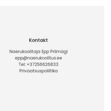
Kontakt
Naerukoolitaja Epp Priimägi
epp@naerukoolitus.ee
Tel: +37256626833
Privaatsuspoliitika