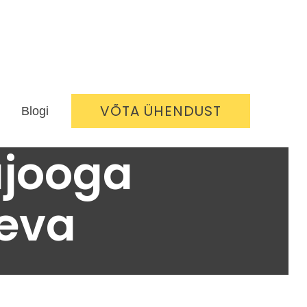
VÕTA ÜHENDUST
Blogi
ujooga
eva