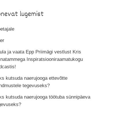
õnevat lugemist
etajale
er
ula ja vaata Epp Priimägi vestlust Kris
inatammega Inspiratsiooniraamatukogu
dcastis!
ks kutsuda naerujooga ettevõtte
ndmustele tegevuseks?
ks kutsuda naerujooga töötuba sünnipäeva
gevuseks?