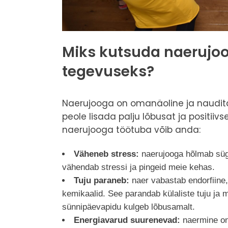
Miks kutsuda naerujo
tegevuseks?
Naerujooga on omanäoline ja naudita
peole lisada palju lõbusat ja positii
naerujooga töötuba võib anda:
Väheneb stress:
naerujooga hõlmab sügav
vähendab stressi ja pingeid meie kehas.
Tuju paraneb:
naer vabastab endorfiine
kemikaalid. See parandab külaliste tuju ja
sünnipäevapidu kulgeb lõbusamalt.
Energiavarud suurenevad:
naermine on