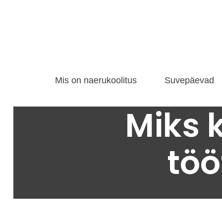
Mis on naerukoolitus
Suvepäevad
Miks 
tö