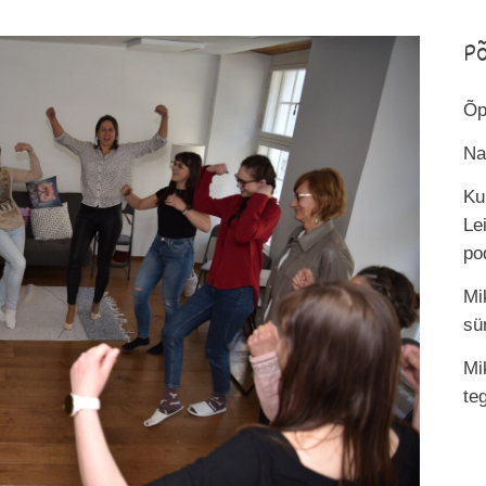
P
Õp
Na
Ku
Le
po
Mi
sü
Mi
te