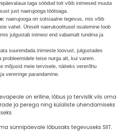
ipäevalaua taga söödud toit võib inimesed muuta
sust just naerujooga töötoaga.
e:
naerujooga on sotsiaalne tegevus, mis võib
iste vahel. Ühiselt naerukoolitusel osalemine loob
 mis julgustab inimesi end vabamalt tundma ja
ata suurendada inimeste loovust, julgustades
 probleemidele teise nurga alt, kui varem.
ke mõjusid meie tervisele, näiteks vererõhu
ja vereringe parandamine.
eole on eriline, lõbus ja tervislik viis oma
rade ja perega ning külaliste ühendamiseks
seks.
oma sünnipäevale lõbusaks tegevuseks
SIIT
.